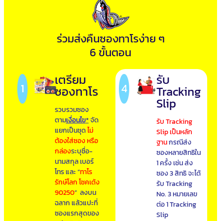
ร่วมส่งคืนซองทาโรง่าย ๆ
6 ขั้นตอน
เตรียม
รับ
1
4
ซองทาโร
Tracking
Slip
รวบรวมซอง
ตาม
เงื่อนไข
*
จัด
รับ Tracking
แยกเป็นชุด
ไม่
Slip เป็นหลัก
ต้องใส่ซอง หรือ
ฐาน
กรณีส่ง
กล่อง
ระบุชื่อ-
ซองหลายสิทธิใน
นามสกุล เบอร์
1 ครั้ง เช่น ส่ง
โทร และ “
ทาโร
ซอง 3 สิทธิ จะได้
รักษ์โลก โชคเด้ง
รับ Tracking
90250
” ลงบน
No. 3 หมายเลข
ฉลาก แล้วแปะที่
ต่อ 1 Tracking
ซองแรกสุดของ
Slip