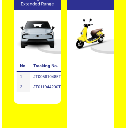
Extended Range
No.
Tracking No.
Telephone No.
1
JT005610485TH
084-174-7XXX
2
JT011944200TH
061-557-3XXX