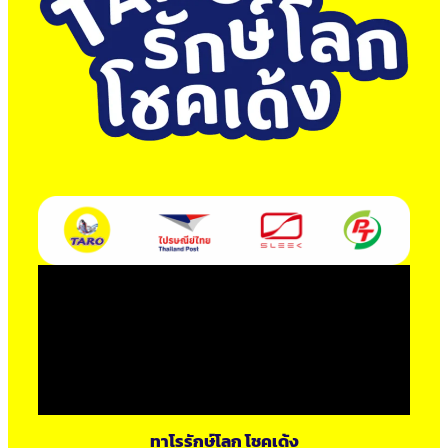
ทาโรรักษ์โลก โชคเด้ง