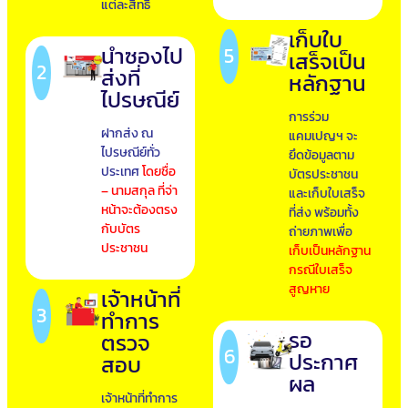
แต่ละสิทธิ
เก็บใบ
นำซองไป
5
เสร็จเป็น
2
ส่งที่
หลักฐาน
ไปรษณีย์
การร่วม
ฝากส่ง ณ
แคมเปญฯ จะ
ไปรษณีย์ทั่ว
ยึดข้อมูลตาม
ประเทศ
โดยชื่อ
บัตรประชาชน
– นามสกุล ที่จ่า
และเก็บใบเสร็จ
หน้าจะต้องตรง
ที่ส่ง พร้อมทั้ง
กับบัตร
ถ่ายภาพเพื่อ
ประชาชน
เก็บเป็นหลักฐาน
กรณีใบเสร็จ
สูญหาย
เจ้าหน้าที่
3
ทำการ
รอ
ตรวจ
6
ประกาศ
สอบ
ผล
เจ้าหน้าที่ทำการ